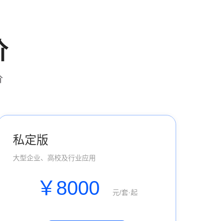
价
价
私定版
大型企业、高校及行业应用
￥8000
元/套·起