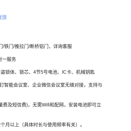
详情
门/铁门/推拉门/断桥铝门，详询客服
对一服务
盗锁体、锁芯、4节5号电池、IC卡、机械钥匙
钉智能会议室、企业微信会议室无缝对接，支持与
量费及短信费)，无需Wifi和配网，安装电池即可立
12个月以上（具体时长与使用频率有关）。