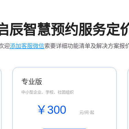
启辰智慧预约服务定
欢迎
添加客服微信
索要详细功能清单及解决方案报
专业版
中小型企业、学校、社团组织
￥300
元/间·起