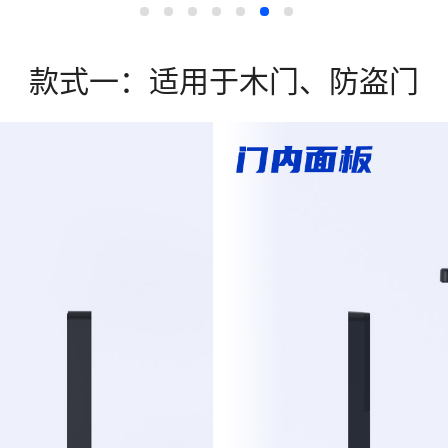
7
/7
款式一：适用于木门、防盗门