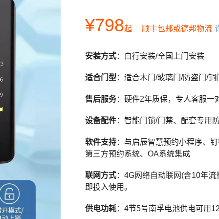
¥798
起
顺丰包邮或德邦物流
安装方式
：自行安装/全国上门安装
适合门型
：适合木门/玻璃门/防盗门/铜
售后服务
：硬件2年质保，专人客服一
设备配件
：智能门锁/门禁、配套专用防
软件支持
：与启辰智慧预约小程序、钉
第三方预约系统、OA系统集成
联网方式
：4G网络自动联网(含10年流
即投入使用。
供电功耗
：4节5号南孚电池供电可用