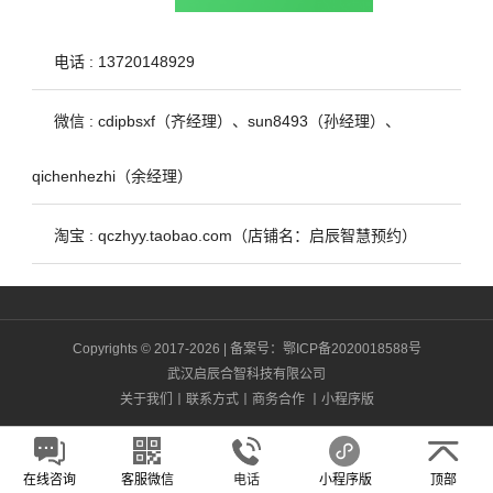
电话 : 13720148929
微信 : cdipbsxf（齐经理）、sun8493（孙经理）、
qichenhezhi（余经理）
淘宝 : qczhyy.taobao.com（店铺名：启辰智慧预约）
Copyrights © 2017-2026 | 备案号：
鄂ICP备2020018588号
武汉启辰合智科技有限公司
关于我们
丨
联系方式
丨
商务合作
丨
小程序版
在线咨询
客服微信
电话
小程序版
顶部