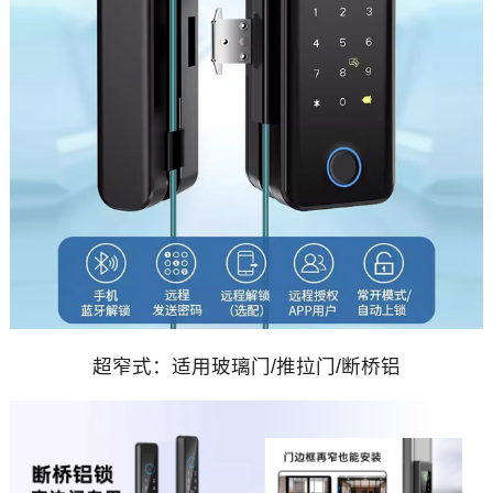
超窄式：适用玻璃门/推拉门/断桥铝