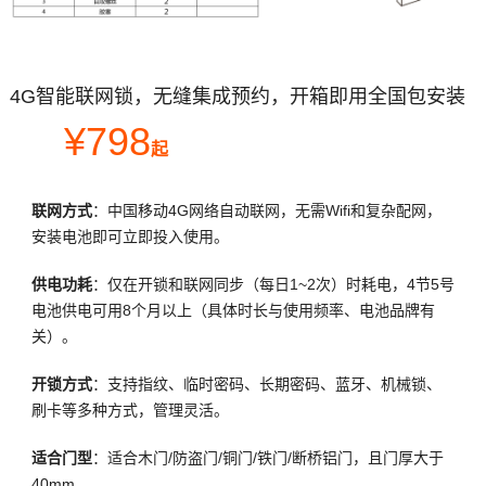
4G智能联网锁，无缝集成预约，开箱即用全国包安装
¥798
起
联网方式
：中国移动4G网络自动联网，无需Wifi和复杂配网，
安装电池即可立即投入使用。
供电功耗
：仅在开锁和联网同步（每日1~2次）时耗电，4节5号
电池供电可用8个月以上（具体时长与使用频率、电池品牌有
关）。
开锁方式
：支持指纹、临时密码、长期密码、蓝牙、机械锁、
刷卡等多种方式，管理灵活。
适合门型
：适合木门/防盗门/铜门/铁门/断桥铝门，且门厚大于
40mm。