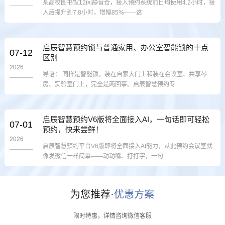
某高校图书馆12间静音仓，接入预约系统前日均使用4.2小时，接
入后提升到7.8小时，增幅85%——这
启辰智慧预约锁与普通家用、办公室智能锁的十点
07-12
区别
2026
导语： 同样是智能锁，装在自家大门上和装在会议室、共享琴
房、实验室门上，完全是两回事。启辰智慧预约专
启辰智慧预约V6版将全面接入AI，一句话即可轻松
07-01
预约，快来尝鲜！
2026
启辰智慧预约平台V6版即将全面接入AI能力，从此预约会议室就
像发微信一样简单——动动嘴、打打字，一句
为您推荐·
优惠方案
限时特惠，详情咨询微信客服