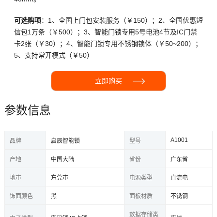
可选购项
：1、全国上门包安装服务（￥150）；2、全国优惠短
信包1万条（￥500）；3、智能门锁专用5号电池4节及IC门禁
卡2张（￥30）；4、智能门锁专用不锈钢锁体（￥50~200）；
5、支持常开模式（￥50）
立即购买
参数信息
A1001
品牌
启辰智能锁
型号
产地
中国大陆
省份
广东省
地市
东莞市
电源类型
直流电
饰面颜色
黑
面板材质
不锈钢
数据存储类