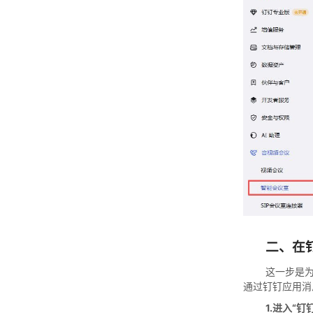
二、在
这一步是
通过钉钉应用消
1.进入“